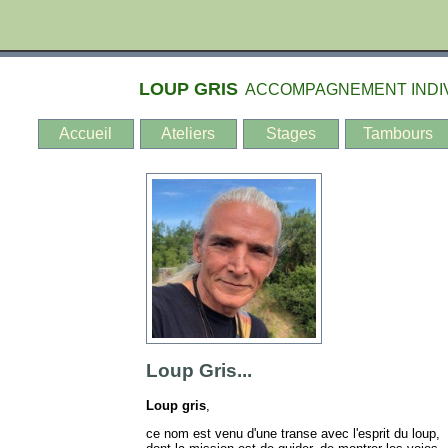
LOUP GRIS
ACCOMPAGNEMENT INDIVI
Accueil
Ateliers
Stages
Tambours
Loup Gris...
Loup gris
,
ce nom est venu d'une transe avec l'esprit du loup,